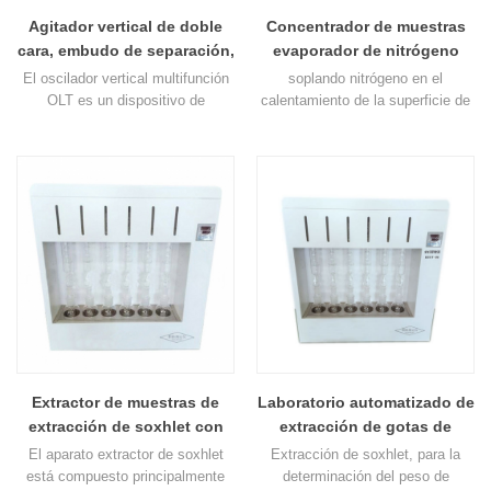
Agitador vertical de doble
Concentrador de muestras
cara, embudo de separación,
evaporador de nitrógeno
líquido, agitación, 6
para 24 muestras.
El oscilador vertical multifunción
soplando nitrógeno en el
muestras, oscilador.
OLT es un dispositivo de
calentamiento de la superficie de
agitación de doble cara que se
la muestra, la muestra de la
usa comúnmente en el laboratorio
rápida evaporación del solvente,
para mezclar medios difíciles
la separación, para lograr la
como líquidos viscosos,
muestra sin enriquecimiento de
dispersiones sólidas y para
oxígeno
extracciones líquido-líquido. La
agitación vertical es importante en
muchas aplicaciones, como la
extracción de aceite del agua, la
extracción d7
Extractor de muestras de
Laboratorio automatizado de
extracción de soxhlet con
extracción de gotas de
temporizador
líquido.
El aparato extractor de soxhlet
Extracción de soxhlet, para la
está compuesto principalmente
determinación del peso de