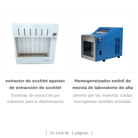
por tres partes, extracto de
principio, remojo, extracción,
calentamiento, recuperación de
calentamiento, condensación y
solvente y enfriamiento. Según el
recuperación de solventes en uno.
punto de ebullición del reactivo y
la temperatura ambiente diferente,
puede ajustar la temperatura de
calentamiento.
extractor de soxhlet aparato
Homogeneizador estéril de
de extracción de soxhlet
mezcla de laboratorio de alta
velocidad
Sistemas de extracción por
permite que las muestras sólidas
solventes para la determinación
homogéneas estériles extraídas
segura de materia soluble en
del proceso de las bacterias se
alimentos, piensos, suelos,
vuelvan muy simples, solo para
polímeros, textiles, pasta de
muestrear y diluir las bolsas de
papel y más.
muestras estériles, las bolsas de
muestras y luego colocarlas en el
[ Un total de
1
páginas ]