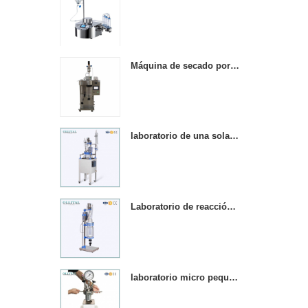
Máquina de secado por pulverización de laboratorio, mini mesa de acero inoxidable.
laboratorio de una sola capa de agitación química reactores de vidrio calentado
Laboratorio de reacción de vidrio con camisa química de 5 l
laboratorio micro pequeño 1000 ml reactor de presión de acero inoxidable reactor