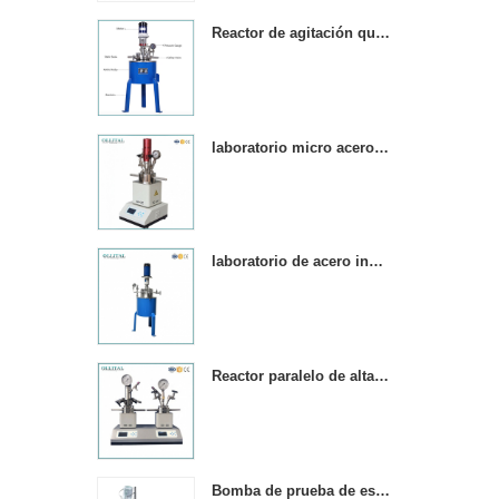
laboratorio es adecuado
para la producción en
Reactor de agitación química de acero inoxidable de alta presión.
universidades, institutos de
investigación y empresas
químicas farmacéuticas y
de alimentos. & nbsp;
laboratorio micro acero inoxidable reactor de alta presión
laboratorio de acero inoxidable micro agitador de alta presión reactor
Reactor paralelo de alta presión de 250 ml con 2 hervidores de reacción.
Bomba de prueba de esterilidad a prueba de agua de tamaño mini