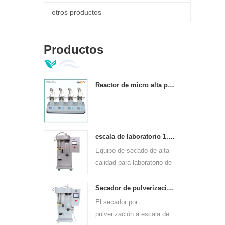
otros productos
Productos
Reactor de micro alta presión paralelo automático completo
escala de laboratorio 1.5l mini máquina secadora por aspersión
Equipo de secado de alta
calidad para laboratorio de
escala de 1.5 l.
Secador de pulverización experimental de pequeña escala para laboratorios.
El secador por
pulverización a escala de