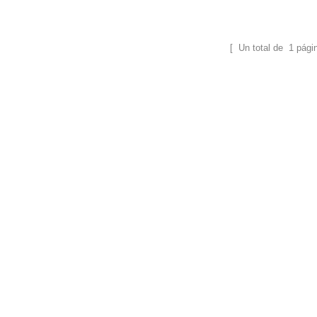
ltrasónicas. Se puede usar para desintegrar
células de diversos tipos de animales y
lantas, virus, bacterias y tejidos, así como
para remodelar sustancias inorgánicas.
[ Un total de
1
pági
También puede usarse en emulsificación,
separación, d7