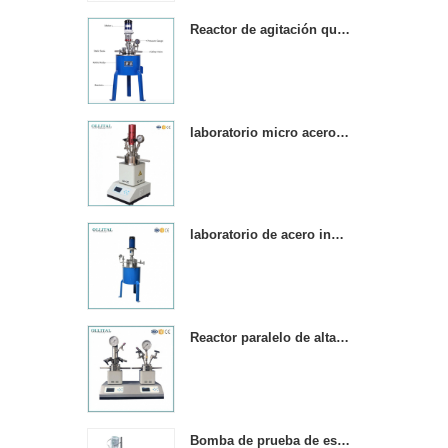
laboratorio es adecuado
para la producción en
Reactor de agitación química de acero inoxidable de alta presión.
universidades, institutos de
investigación y empresas
químicas farmacéuticas y
de alimentos. & nbsp;
laboratorio micro acero inoxidable reactor de alta presión
laboratorio de acero inoxidable micro agitador de alta presión reactor
Reactor paralelo de alta presión de 250 ml con 2 hervidores de reacción.
Bomba de prueba de esterilidad a prueba de agua de tamaño mini