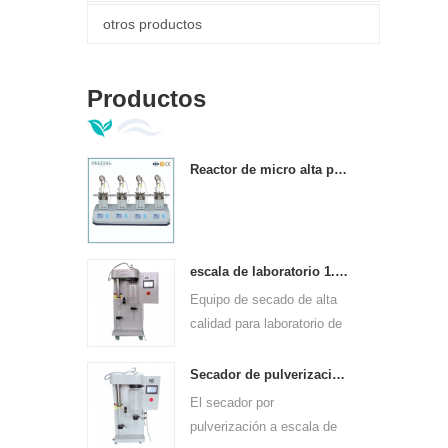
otros productos
Productos
Reactor de micro alta presión paralelo automático completo
escala de laboratorio 1.5l mini máquina secadora por aspersión
Equipo de secado de alta
calidad para laboratorio de
escala de 1.5 l.
Secador de pulverización experimental de pequeña escala para laboratorios.
El secador por
pulverización a escala de