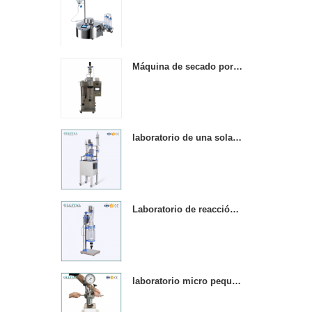
Máquina de secado por pulverización de laboratorio, mini mesa de acero inoxidable.
laboratorio de una sola capa de agitación química reactores de vidrio calentado
Laboratorio de reacción de vidrio con camisa química de 5 l
laboratorio micro pequeño 1000 ml reactor de presión de acero inoxidable reactor