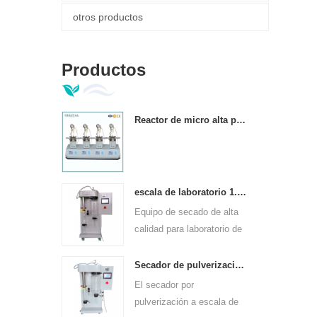
otros productos
Productos
Reactor de micro alta presión paralelo automático completo
escala de laboratorio 1.5l mini máquina secadora por aspersión
Equipo de secado de alta
calidad para laboratorio de
escala de 1.5 l.
Secador de pulverización experimental de pequeña escala para laboratorios.
El secador por
pulverización a escala de