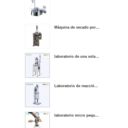
Máquina de secado por pulverización de laboratorio, mini mesa de acero inoxidable.
laboratorio de una sola capa de agitación química reactores de vidrio calentado
Laboratorio de reacción de vidrio con camisa química de 5 l
laboratorio micro pequeño 1000 ml reactor de presión de acero inoxidable reactor