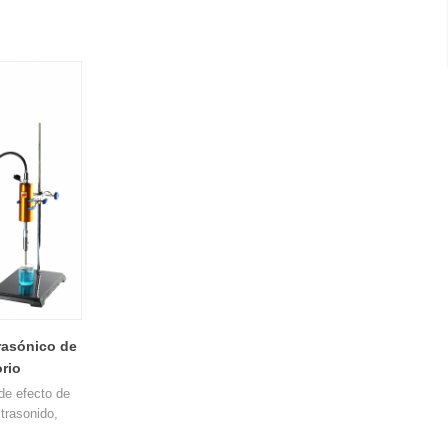
trasónico de
rio
de efecto de
ltrasonido,
caciones de