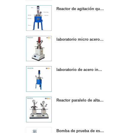
laboratorio es adecuado
para la producción en
Reactor de agitación química de acero inoxidable de alta presión.
universidades, institutos de
investigación y empresas
químicas farmacéuticas y
de alimentos. & nbsp;
laboratorio micro acero inoxidable reactor de alta presión
laboratorio de acero inoxidable micro agitador de alta presión reactor
Reactor paralelo de alta presión de 250 ml con 2 hervidores de reacción.
Bomba de prueba de esterilidad a prueba de agua de tamaño mini