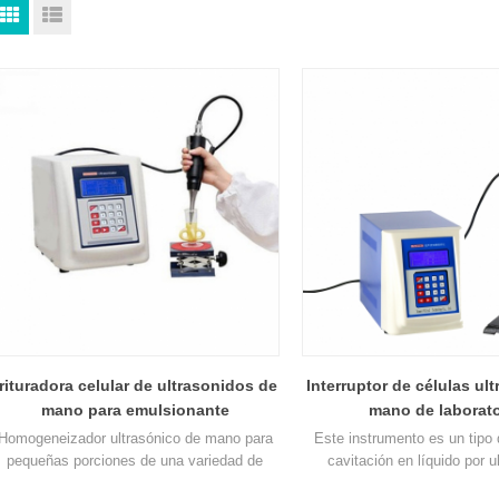
trituradora celular de ultrasonidos de
Interruptor de células ul
mano para emulsionante
mano de laborato
Homogeneizador ultrasónico de mano para
Este instrumento es un tipo 
pequeñas porciones de una variedad de
cavitación en líquido por u
lantas y animales, bacterias, virus, células
múltiples funciones y apli