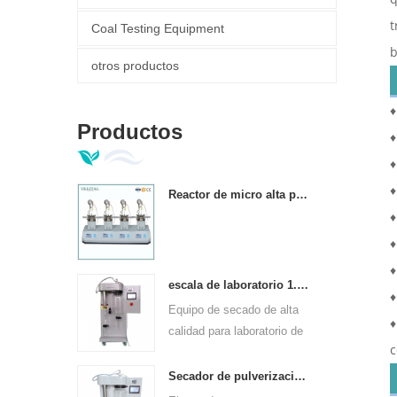
t
Coal Testing Equipment
b
otros productos
♦
Productos
♦
♦
♦
Reactor de micro alta presión paralelo automático completo
♦
♦
♦
escala de laboratorio 1.5l mini máquina secadora por aspersión
♦
Equipo de secado de alta
♦
calidad para laboratorio de
c
escala de 1.5 l.
Secador de pulverización experimental de pequeña escala para laboratorios.