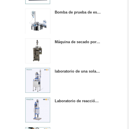
Bomba de prueba de esterilidad a prueba de agua de tamaño mini
Máquina de secado por pulverización de laboratorio, mini mesa de acero inoxidable.
laboratorio de una sola capa de agitación química reactores de vidrio calentado
Laboratorio de reacción de vidrio con camisa química de 5 l