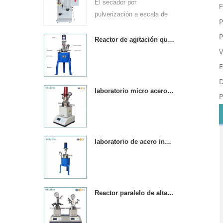
El secador por
F
pulverización a escala de
P
laboratorio es adecuado
P
para la producción en
Reactor de agitación química de acero inoxidable de alta presión.
universidades, institutos de
V
investigación y empresas
E
químicas farmacéuticas y
D
de alimentos. & nbsp;
laboratorio micro acero inoxidable reactor de alta presión
P
laboratorio de acero inoxidable micro agitador de alta presión reactor
Reactor paralelo de alta presión de 250 ml con 2 hervidores de reacción.