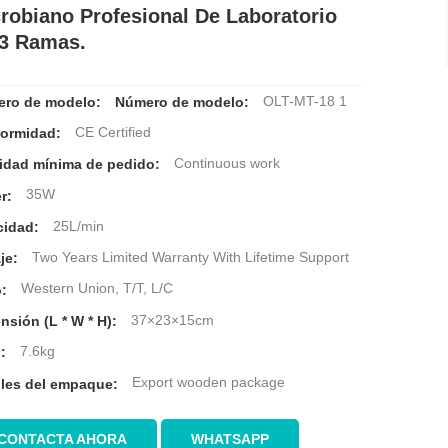
robiano Profesional De Laboratorio
3 Ramas.
OLT-MT-18 1
ro de modelo:
Número de modelo:
CE Certified
ormidad:
Continuous work
idad mínima de pedido:
35W
r:
25L/min
cidad:
Two Years Limited Warranty With Lifetime Support
je:
Western Union, T/T, L/C
:
37×23×15cm
nsión (L * W * H):
7.6kg
:
Export wooden package
lles del empaque:
CONTACTA AHORA
WHATSAPP