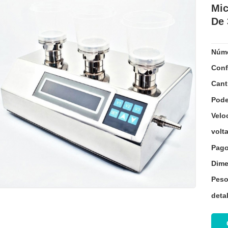
Mic
De 
Núme
Conf
Cant
Pode
Velo
volta
Pago
Dime
Peso
deta