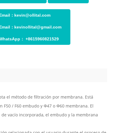
Email：
kevin@ollital.com
Email：
kevinollital@gmail.com
WhatsApp：
+8615960821529
ta el método de filtración por membrana. Está
un F50 / F60 embudo y Φ47 o Φ60 membrana. El
 de vacío incorporada, el embudo y la membrana
ión relacionada con el usuario durante el proceso de