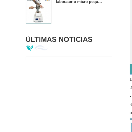
laboratorio micro pequeño 1000 ml reactor de presión de acero inoxidable reactor
ÚLTIMAS NOTICIAS
E
-
-
-
s