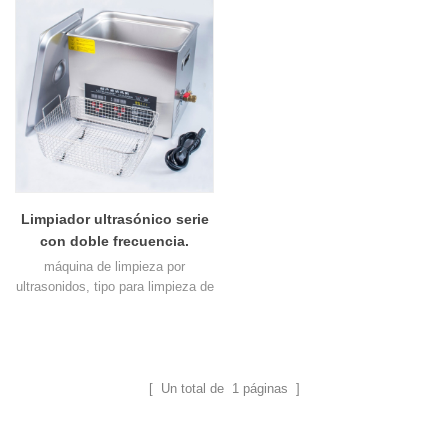
Limpiador ultrasónico serie
con doble frecuencia.
máquina de limpieza por
ultrasonidos, tipo para limpieza de
instrumentos quirúrgicos, limpieza
por ultrasonidos médica, etc. Mini
limpiador ultrasónico para el hogar
para limpieza de joyas, limpieza
de gafas y limpieza dental, etc.
[ Un total de
1
páginas ]